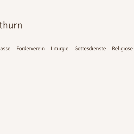
othurn
lässe
Förderverein
Liturgie
Gottesdienste
Religiöse